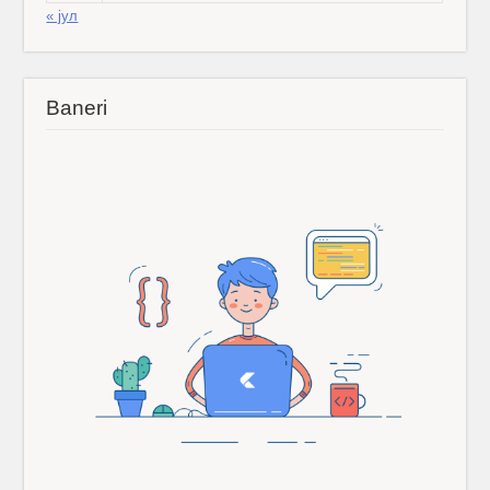
« јул
Baneri