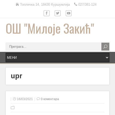
Топличка 14, 18430 Куршумлија
027/381-124
ОШ "Милоје Закић"
upr
16/03/2021
0 коментара