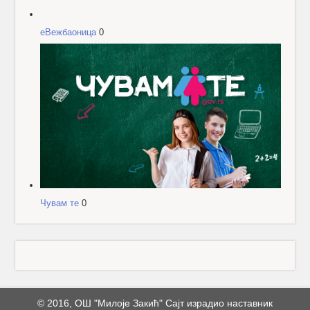
еВежбаоница
0
Чувам те
0
© 2016, ОШ "Милоје Закић" Сајт израдио наставник