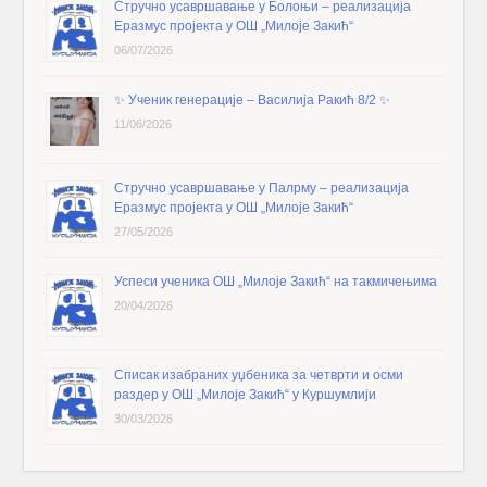
Стручно усавршавање у Болоњи – реализација
Еразмус пројекта у ОШ „Милоје Закић“
06/07/2026
✨️ Ученик генерације – Василија Ракић 8/2 ✨️
11/06/2026
Стручно усавршавање у Палрму – реализација
Еразмус пројекта у ОШ „Милоје Закић“
27/05/2026
Успеси ученика ОШ „Милоје Закић“ на такмичењима
20/04/2026
Списак изабраних уџбеника за четврти и осми
раздер у ОШ „Милоје Закић“ у Куршумлији
30/03/2026