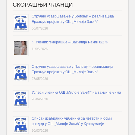
СКОРАШЊИ ЧЛАНЦИ
Стручно усавршавање у Болоњи – реализација
Еразмус пројекта у ОШ „Милоје Закић“
06/07/2026
✨️ Ученик генерације – Василија Ракић 8/2 ✨️
11/06/2026
Стручно усавршавање у Палрму – реализација
Еразмус пројекта у ОШ „Милоје Закић“
27/05/2026
Успеси ученика ОШ „Милоје Закић“ на такмичењима
20/04/2026
Списак изабраних уџбеника за четврти и осми
раздер у ОШ „Милоје Закић“ у Куршумлији
30/03/2026