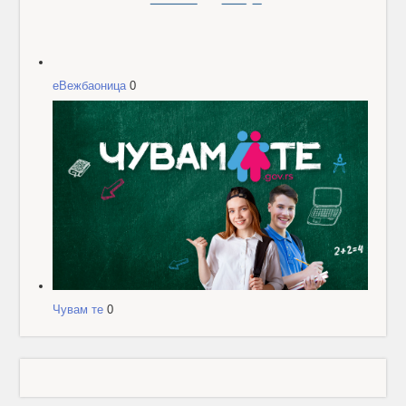
еВежбаоница
0
Чувам те
0