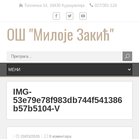
Топличка 14, 18430 Куршумлија
027/381-124
ОШ "Милоје Закић"
IMG-
53e79e78f983db744f541386
b57b5104-V
20/03/2026
0 коментара