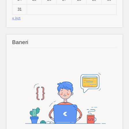
31
« јул
Baneri