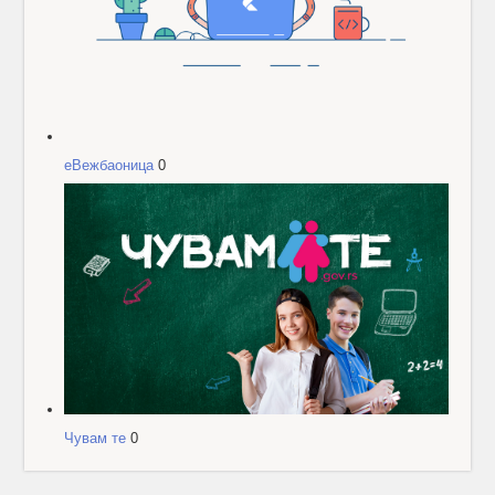
еВежбаоница
0
Чувам те
0