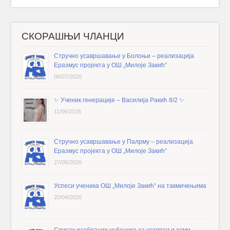
СКОРАШЊИ ЧЛАНЦИ
Стручно усавршавање у Болоњи – реализација
Еразмус пројекта у ОШ „Милоје Закић“
06/07/2026
✨️ Ученик генерације – Василија Ракић 8/2 ✨️
11/06/2026
Стручно усавршавање у Палрму – реализација
Еразмус пројекта у ОШ „Милоје Закић“
27/05/2026
Успеси ученика ОШ „Милоје Закић“ на такмичењима
20/04/2026
Списак изабраних уџбеника за четврти и осми