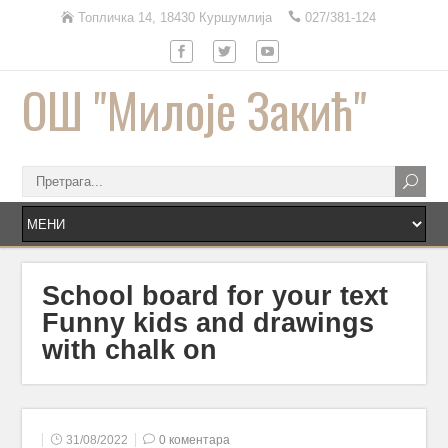
Топличка 14, 18430 Куршумлија
027/381-124
ОШ "Милоје Закић"
School board for your text
Funny kids and drawings
with chalk on
31/08/2022
0 коментара