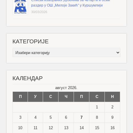
раздер у ОШ „Милоје Закић“ у Куршумлији
30/03/2026
КАТЕГОРИЈЕ
КАТЕГОРИЈЕ
КАЛЕНДАР
август 2026.
П
У
С
Ч
П
С
Н
1
2
3
4
5
6
7
8
9
10
11
12
13
14
15
16