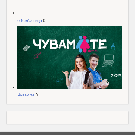
еВежбаоница
0
Чувам те
0