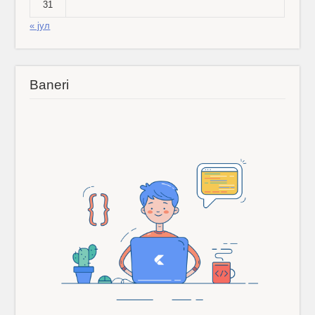
31
« јул
Baneri