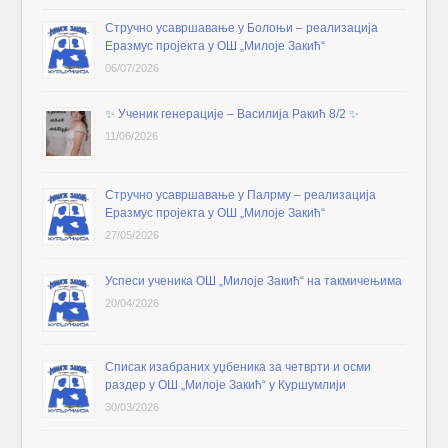
Стручно усавршавање у Болоњи – реализација
Еразмус пројекта у ОШ „Милоје Закић“
06/07/2026
✨️ Ученик генерације – Василија Ракић 8/2 ✨️
11/06/2026
Стручно усавршавање у Палрму – реализација
Еразмус пројекта у ОШ „Милоје Закић“
27/05/2026
Успеси ученика ОШ „Милоје Закић“ на такмичењима
20/04/2026
Списак изабраних уџбеника за четврти и осми
раздер у ОШ „Милоје Закић“ у Куршумлији
30/03/2026