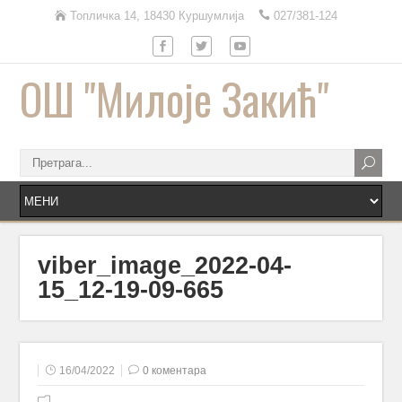
Топличка 14, 18430 Куршумлија
027/381-124
ОШ "Милоје Закић"
viber_image_2022-04-
15_12-19-09-665
16/04/2022
0 коментара