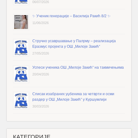
06/07/2026
✨️ Ученик генерације – Василија Ракић 8/2 ✨️
11/06/2026
Стручно усавршавање у Палрму – реализација
Еразмус пројекта у ОШ „Милоје Закић“
27/05/2026
Успеси ученика ОШ „Милоје Закић“ на такмичењима
20/04/2026
Списак изабраних уџбеника за четврти и осми
раздер у ОШ „Милоје Закић“ у Куршумлији
30/03/2026
КАТЕГОРИЈЕ