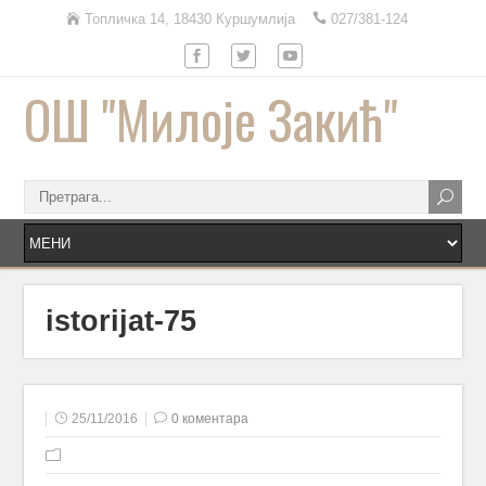
Топличка 14, 18430 Куршумлија
027/381-124
ОШ "Милоје Закић"
istorijat-75
25/11/2016
0 коментара