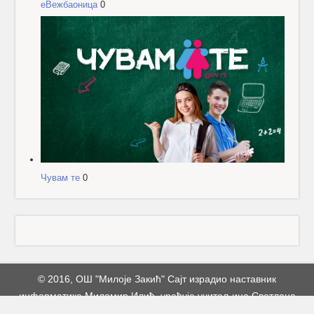
еВежбаоница
0
Чувам те
0
© 2016, ОШ "Милоје Закић" Сајт израдио наставник
информатике Миломир Илић, уређује учитељица Светлана
Станковић