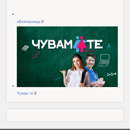
еВежбаоница
0
Чувам те
0