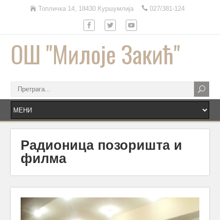
Топличка 14, 18430 Куршумлија
027/381-124
ОШ "Милоје Закић"
Радионица позоришта и
филма