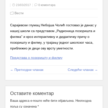
23/03/2017
0 коментара
Вести
Сарајевски глумац Небојша Чолић гостовао је данас у
нашој школи са представом „Радионица позоришта и
филма“ и кроз интерактивну и дидактичку причу о
позоришту и филму, у трајању једног школског часа,
приближио је деци ову врсту уметности.
Представа о позоришту и филму
← Претходни чланак
Следећи чланак →
Оставите коментар
Ваша адреса е-поште неће бити објављена.
Неопходна
поља су означена
*