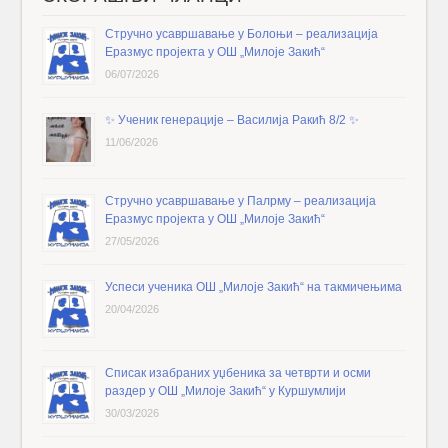
Стручно усавршавање у Болоњи – реализација
Еразмус пројекта у ОШ „Милоје Закић“
06/07/2026
✨️ Ученик генерације – Василија Ракић 8/2 ✨️
11/06/2026
Стручно усавршавање у Палрму – реализација
Еразмус пројекта у ОШ „Милоје Закић“
27/05/2026
Успеси ученика ОШ „Милоје Закић“ на такмичењима
20/04/2026
Списак изабраних уџбеника за четврти и осми
раздер у ОШ „Милоје Закић“ у Куршумлији
30/03/2026