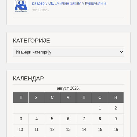
раздер у ОШ „Милоје Закић“ у Куршумлији
30/03/2026
КАТЕГОРИЈЕ
КАТЕГОРИЈЕ
КАЛЕНДАР
август 2026.
П
У
С
Ч
П
С
Н
1
2
3
4
5
6
7
8
9
10
11
12
13
14
15
16