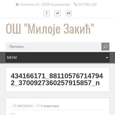
Топличка 14, 18430 Куршумлија
027/381-124
ОШ "Милоје Закић"
434166171_88110576714794
2_3700927360257915857_n
29/03/2024
0 коментара