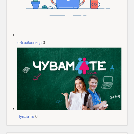
еВежбаоница
0
Чувам те
0