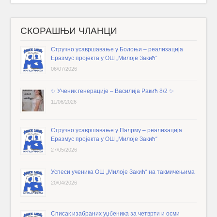
СКОРАШЊИ ЧЛАНЦИ
Стручно усавршавање у Болоњи – реализација
Еразмус пројекта у ОШ „Милоје Закић“
06/07/2026
✨️ Ученик генерације – Василија Ракић 8/2 ✨️
11/06/2026
Стручно усавршавање у Палрму – реализација
Еразмус пројекта у ОШ „Милоје Закић“
27/05/2026
Успеси ученика ОШ „Милоје Закић“ на такмичењима
20/04/2026
Списак изабраних уџбеника за четврти и осми